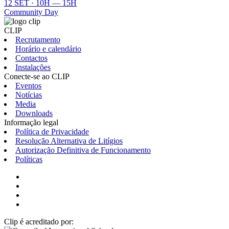
12 SET · 10H — 15H
Community Day
CLIP
Recrutamento
Horário e calendário
Contactos
Instalações
Conecte-se ao CLIP
Eventos
Notícias
Media
Downloads
Informação legal
Política de Privacidade
Resolução Alternativa de Litígios
Autorização Definitiva de Funcionamento
Políticas
Clip é acreditado por: