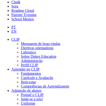
Chalk
Sora
Reading Cloud
Parents' Evening
School Memos
PT
EN
CLIP
Mensagem de boas-vindas
Diretivas orientadoras
Liderança
Sobre Dukes Education
Administração
Perfil CLIP
Aprender no CLIP
Fundamentos
Currículo e Avaliação
Bem-estar
Competências de Aprendizagem
Admissão de alunos
Porquê o CLIP
Junte-se a nós!
Uniforme