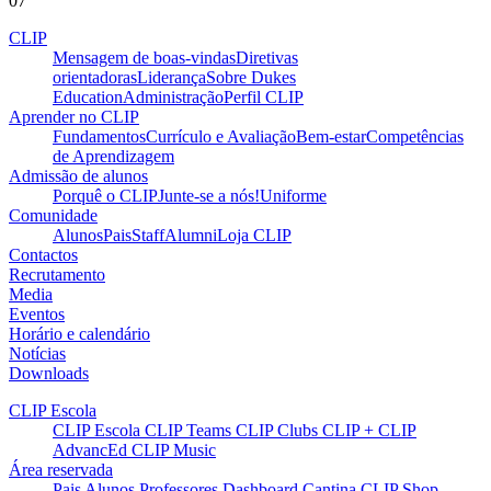
07
CLIP
Mensagem de boas-vindas
Diretivas
orientadoras
Liderança
Sobre Dukes
Education
Administração
Perfil CLIP
Aprender no CLIP
Fundamentos
Currículo e Avaliação
Bem-estar
Competências
de Aprendizagem
Admissão de alunos
Porquê o CLIP
Junte-se a nós!
Uniforme
Comunidade
Alunos
Pais
Staff
Alumni
Loja CLIP
Contactos
Recrutamento
Media
Eventos
Horário e calendário
Notícias
Downloads
CLIP Escola
CLIP Escola
CLIP Teams
CLIP Clubs
CLIP +
CLIP
AdvancEd
CLIP Music
Área reservada
Pais
Alunos
Professores
Dashboard
Cantina
CLIP Shop