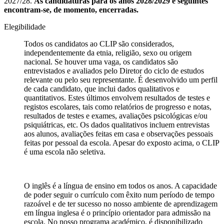
2027/28.
As candidaturas para os anos 2028/2029 e seguintes
encontram-se, de momento, encerradas.
Elegibilidade
Todos os candidatos ao CLIP são considerados,
independentemente da etnia, religião, sexo ou origem
nacional. Se houver uma vaga, os candidatos são
entrevistados e avaliados pelo Diretor do ciclo de estudos
relevante ou pelo seu representante. É desenvolvido um perfil
de cada candidato, que inclui dados qualitativos e
quantitativos. Estes últimos envolvem resultados de testes e
registos escolares, tais como relatórios de progresso e notas,
resultados de testes e exames, avaliações psicológicas e/ou
psiquiátricas, etc. Os dados qualitativos incluem entrevistas
aos alunos, avaliações feitas em casa e observações pessoais
feitas por pessoal da escola. Apesar do exposto acima, o CLIP
é uma escola não seletiva.
O inglês é a língua de ensino em todos os anos. A capacidade
de poder seguir o currículo com êxito num período de tempo
razoável e de ter sucesso no nosso ambiente de aprendizagem
em língua inglesa é o princípio orientador para admissão na
escola. No nosso programa académico, é disponibilizado