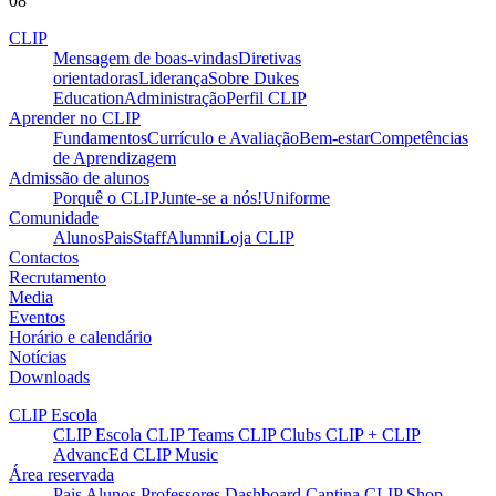
08
CLIP
Mensagem de boas-vindas
Diretivas
orientadoras
Liderança
Sobre Dukes
Education
Administração
Perfil CLIP
Aprender no CLIP
Fundamentos
Currículo e Avaliação
Bem-estar
Competências
de Aprendizagem
Admissão de alunos
Porquê o CLIP
Junte-se a nós!
Uniforme
Comunidade
Alunos
Pais
Staff
Alumni
Loja CLIP
Contactos
Recrutamento
Media
Eventos
Horário e calendário
Notícias
Downloads
CLIP Escola
CLIP Escola
CLIP Teams
CLIP Clubs
CLIP +
CLIP
AdvancEd
CLIP Music
Área reservada
Pais
Alunos
Professores
Dashboard
Cantina
CLIP Shop