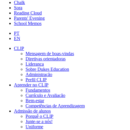
Chalk
Sora
Reading Cloud
Parents' Evening
School Memos
PT
EN
CLIP
Mensagem de boas-vindas
Diretivas orientadoras
Liderança
Sobre Dukes Education
Administração
Perfil CLIP
Aprender no CLIP
Fundamentos
Currículo e Avaliação
Bem-estar
Competências de Aprendizagem
Admissão de alunos
Porquê o CLIP
Junte-se a nós!
Uniforme