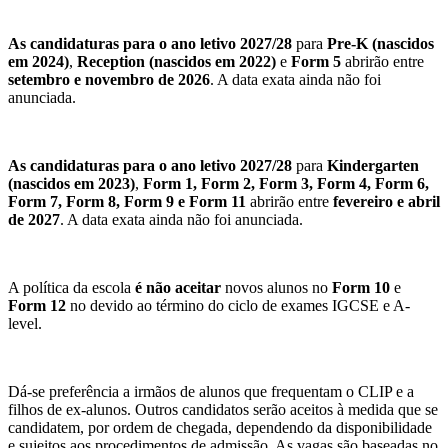
As candidaturas para o ano letivo 2027/28
para
Pre-K (nascidos
em 2024)
,
Reception (nascidos em 2022)
e
Form 5
abrirão entre
setembro e novembro de 2026
. A data exata ainda não foi
anunciada.
As candidaturas para o ano letivo 2027/28
para
Kindergarten
(nascidos em 2023)
,
Form 1, Form 2, Form 3, Form 4, Form 6,
Form 7, Form 8, Form 9 e Form 11
abrirão entre
fevereiro e abril
de 2027
. A data exata ainda não foi anunciada.
A política da escola
é não aceitar
novos alunos no
Form 10
e
Form 12
no devido ao término do ciclo de exames IGCSE e A-
level.
Dá-se preferência a irmãos de alunos que frequentam o CLIP e a
filhos de ex-alunos. Outros candidatos serão aceitos à medida que se
candidatem, por ordem de chegada, dependendo da disponibilidade
e sujeitos aos procedimentos de admissão. As vagas são baseadas no